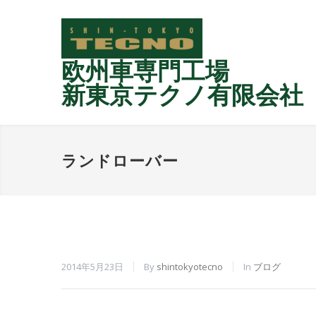
欧州車専門工場
新東京テクノ有限会社
ランドローバー
2014年5月23日
By
shintokyotecno
In
ブログ