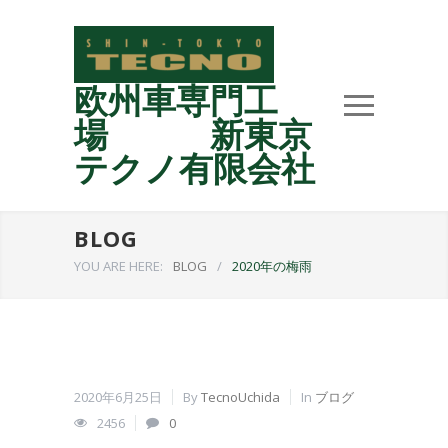
欧州車専門工
場 新東京
テクノ有限会社
BLOG
YOU ARE HERE:
BLOG
/
2020年の梅雨
2020年6月25日
By
TecnoUchida
In
ブログ
2456
0