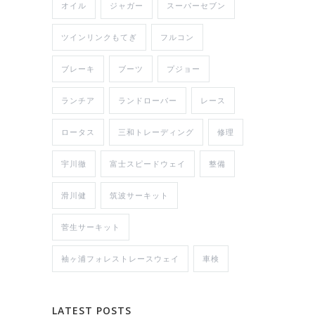
オイル
ジャガー
スーパーセブン
ツインリンクもてぎ
フルコン
ブレーキ
ブーツ
プジョー
ランチア
ランドローバー
レース
ロータス
三和トレーディング
修理
宇川徹
富士スピードウェイ
整備
滑川健
筑波サーキット
菅生サーキット
袖ヶ浦フォレストレースウェイ
車検
LATEST POSTS