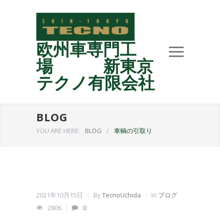
欧州車専門工
場 新東京
テクノ有限会社
BLOG
YOU ARE HERE:
BLOG
/
車輌の引取り
2021年10月15日
By
TecnoUchida
In
ブログ
2806
0