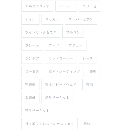
アルファロメオ
イベント
エリーゼ
オイル
ジャガー
スーパーセブン
ツインリンクもてぎ
フルコン
ブレーキ
ブーツ
プジョー
ランチア
ランドローバー
レース
ロータス
三和トレーディング
修理
宇川徹
富士スピードウェイ
整備
滑川健
筑波サーキット
菅生サーキット
袖ヶ浦フォレストレースウェイ
車検