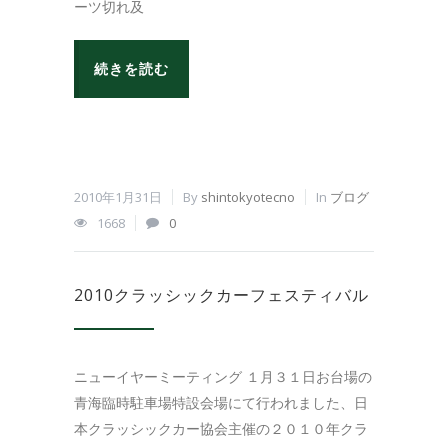
ーツ切れ及
続きを読む
2010年1月31日
By
shintokyotecno
In
ブログ
1668
0
2010クラッシックカーフェスティバル
ニューイヤーミーティング １月３１日お台場の
青海臨時駐車場特設会場にて行われました、日
本クラッシックカー協会主催の２０１０年クラ