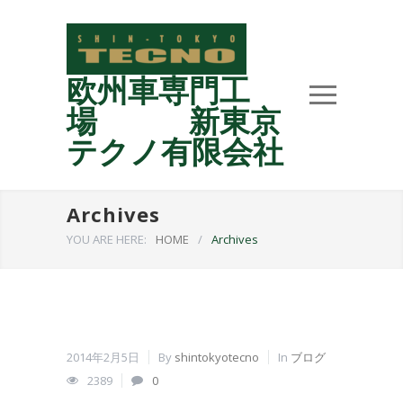
欧州車専門工
場 新東京
テクノ有限会社
Archives
YOU ARE HERE:
HOME
/
Archives
2014年2月5日
By
shintokyotecno
In
ブログ
2389
0