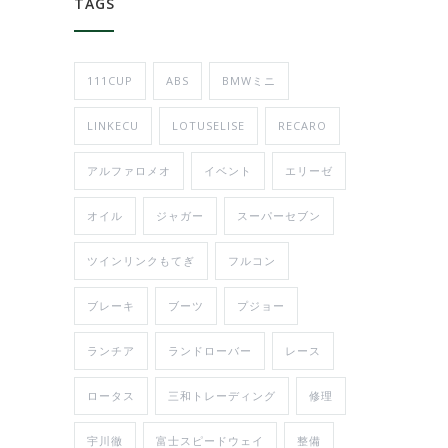
TAGS
111CUP
ABS
BMWミニ
LINKECU
LOTUSELISE
RECARO
アルファロメオ
イベント
エリーゼ
オイル
ジャガー
スーパーセブン
ツインリンクもてぎ
フルコン
ブレーキ
ブーツ
プジョー
ランチア
ランドローバー
レース
ロータス
三和トレーディング
修理
宇川徹
富士スピードウェイ
整備